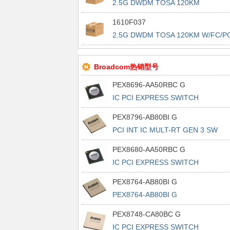
2.5G DWDM TOSA 120KM
1610F037
2.5G DWDM TOSA 120KM W/FC/P
CON
Broadcom热销型号
PEX8696-AA50RBC G
IC PCI EXPRESS SWITCH
1156FCBGA
PEX8796-AB80BI G
PCI INT IC MULT-RT GEN 3 SW
PEX8680-AA50RBC G
IC PCI EXPRESS SWITCH
1156FCBGA
PEX8764-AB80BI G
PEX8764-AB80BI G
PEX8748-CA80BC G
IC PCI EXPRESS SWITCH